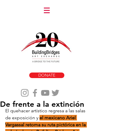
DONATE
De frente a la extinción
El quehacer artístico regresa a las salas 
de exposición y 
el mexicano Ariel 
Vargassal retoma su ruta pictórica en la 