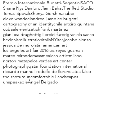
Premio Internazionale Bugatti-Segantini
SACO
Shana Nys Dambrot
Tami Bahat
The Red Studio
Tomas Spevak
Zhenya Gershman
aber
alexo wandael
andrea juan
bice bugatti
cartography of an identity
chile art
ciro quintana
cuba
elements
etich
frank martinez
gianluca draghetti
gli eroici furori
graciela sacco
hedonism
illustration
italiaNY
italy
jacobo alonso
jessica de muro
latin american art
los angeles art fair 2016
luis reyes guzman
marco miranda
mass
mexican artist
milano
norton maza
palos verdes art center
photography
qatar foundation international
riccardo mannelli
rodolfo de florencia
tea falco
the rapture
uncomfortable Landscapes
unspeakable
Ángel Delgado
Follow Us