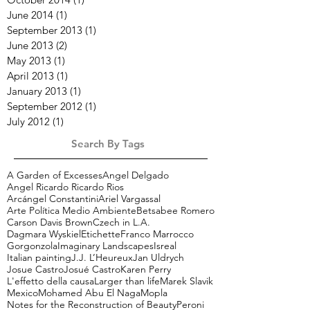
June 2014
(1)
1 post
September 2013
(1)
1 post
June 2013
(2)
2 posts
May 2013
(1)
1 post
April 2013
(1)
1 post
January 2013
(1)
1 post
September 2012
(1)
1 post
July 2012
(1)
1 post
Search By Tags
A Garden of Excesses
Angel Delgado
Angel Ricardo Ricardo Rios
Arcángel Constantini
Ariel Vargassal
Arte Política Medio Ambiente
Betsabee Romero
Carson Davis Brown
Czech in L.A.
Dagmara Wyskiel
Etichette
Franco Marrocco
Gorgonzola
Imaginary Landscapes
Isreal
Italian painting
J.J. L’Heureux
Jan Uldrych
Josue Castro
Josué Castro
Karen Perry
L'effetto della causa
Larger than life
Marek Slavik
Mexico
Mohamed Abu El Naga
Mopla
Notes for the Reconstruction of Beauty
Peroni