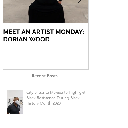
MEET AN ARTIST MONDAY:
MEET AN AR
DORIAN WOOD
ARIEL VARG
Recent Posts
City of Santa Monica to Highlight
Black Resistance During Black
History Month 2023